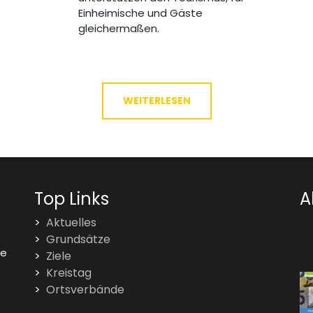
Einheimische und Gäste
gleichermaßen.
WEITERLESEN
Top Links
A
Aktuelles
Grundsätze
te
Ziele
Kreistag
Ortsverbände