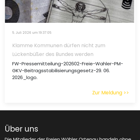
5. Juli 2026 um 19:37:05
Klamme Kommunen dürfen nicht zum
Lückenbüßer des Bundes werden
FW-Pressemitteilung-202602-Freie-Wahler-PM-
GKV-Beitragsstabilisierungsgesetz-29. 06.
2026_logo.
Zur Meldung >>
Über uns
Die Mitglieder der Freien Wähler Ortenau handeln ohne